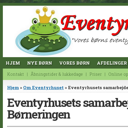
Jump to Content
HJEM
NYE BØRN
VORES BØRN
AFDELINGER
Kontakt
Åbningstider & lukkedage
Priser
Online o
Du er her
Hjem
»
Om Eventyrhuset
» Eventyrhusets samarbejd
Eventyrhusets samarbe
Børneringen