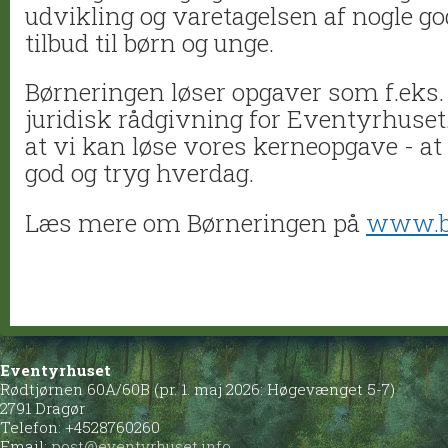
udvikling og varetagelsen af nogle g
tilbud til børn og unge.
Børneringen løser opgaver som f.eks. 
juridisk rådgivning for Eventyrhuset.
at vi kan løse vores kerneopgave - at
god og tryg hverdag.
Læs mere om Børneringen på
www.bo
Eventyrhuset
Rødtjørnen 60A/60B (pr. 1. maj 2026: Høgevænget 5-7)
2791 Dragør
Telefon: +4528760260
Email:
post@eventyrhuset.info