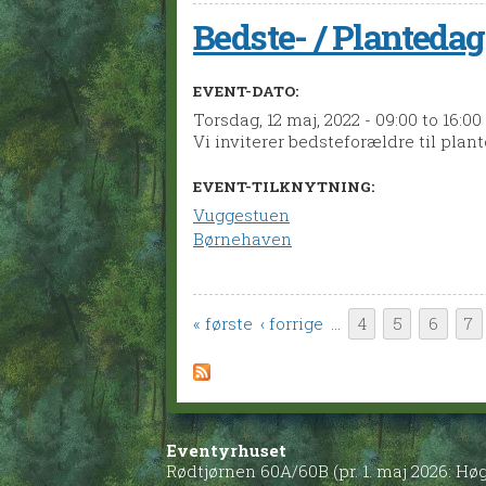
Bedste- / Plantedag
EVENT-DATO:
Torsdag, 12 maj, 2022 -
09:00
to
16:00
Vi inviterer bedsteforældre til pla
EVENT-TILKNYTNING:
Vuggestuen
Børnehaven
Sider
« første
‹ forrige
…
4
5
6
7
Eventyrhuset
Rødtjørnen 60A/60B (pr. 1. maj 2026: H