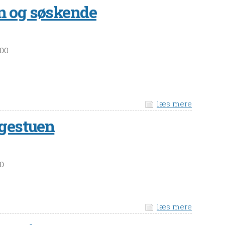
rn og søskende
:00
læs mere
gestuen
30
læs mere