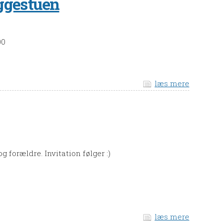
ggestuen
00
læs mere
forældre. Invitation følger :)
læs mere