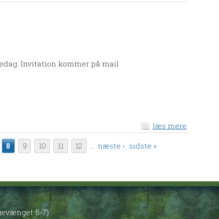
ntedag. Invitation kommer på mail
læs mere
8
9
10
11
12
…
næste ›
sidste »
øgevænget 5-7)