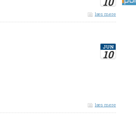
10
læs mere
JUN
10
læs mere