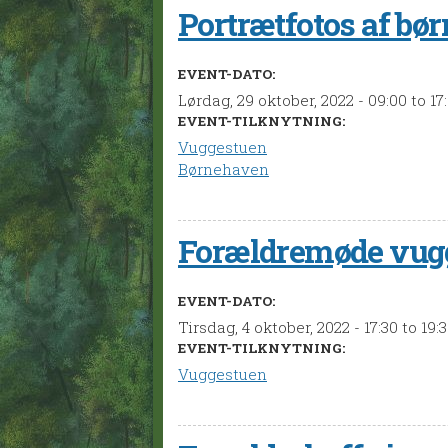
Portrætfotos af bø
EVENT-DATO:
Lørdag, 29 oktober, 2022 -
09:00
to
17
EVENT-TILKNYTNING:
Vuggestuen
Børnehaven
Forældremøde vug
EVENT-DATO:
Tirsdag, 4 oktober, 2022 -
17:30
to
19:
EVENT-TILKNYTNING:
Vuggestuen