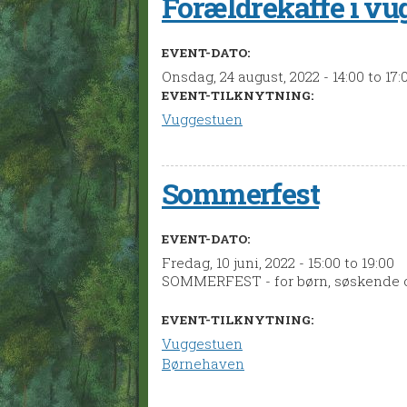
Forældrekaffe i vu
EVENT-DATO:
Onsdag, 24 august, 2022 -
14:00
to
17:
EVENT-TILKNYTNING:
Vuggestuen
Sommerfest
EVENT-DATO:
Fredag, 10 juni, 2022 -
15:00
to
19:00
SOMMERFEST - for børn, søskende og 
EVENT-TILKNYTNING:
Vuggestuen
Børnehaven