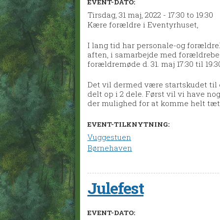
EVENT-DATO:
Tirsdag, 31 maj, 2022 -
17:30
to
19:30
Kære forældre i Eventyrhuset,
I lang tid har personale-og forældre
aften, i samarbejde med forældrebest
forældremøde d. 31. maj 17:30 til 19:3
Det vil dermed være startskudet til
delt op i 2 dele. Først vil vi have no
der mulighed for at komme helt tæt 
EVENT-TILKNYTNING:
Vuggestuen
Børnehaven
Julefest
EVENT-DATO: