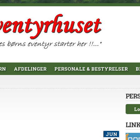
RN
AFDELINGER
PERSONALE & BESTYRELSER
B
PER
Lo
LINK
JUN