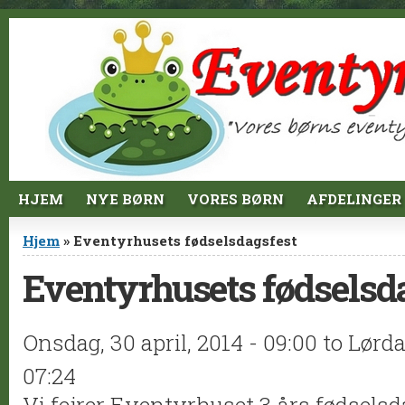
Jump to Content
HJEM
NYE BØRN
VORES BØRN
AFDELINGER
Du er her
Hjem
» Eventyrhusets fødselsdagsfest
Eventyrhusets fødselsd
Onsdag, 30 april, 2014 - 09:00
to
Lørda
07:24
Vi fejrer Eventyrhuset 3 års fødselsd