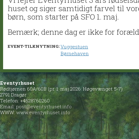
huset og siger samtidigt farvel til vo
børn, som starter på SFO 1. maj.
Bemærk; denne dag er ikke for foræld
EVENT-TILKNYTNING:
Vuggestuen
Børnehaven
Eventyrhuset
Rødtjørnen 60A/60B (pr. 1. maj 2026: Høgevænget 5-7)
2791 Dragør
Telefon: +4528760260
Email:
post@eventyrhuset.info
WWW:
www.eventyrhuset.info