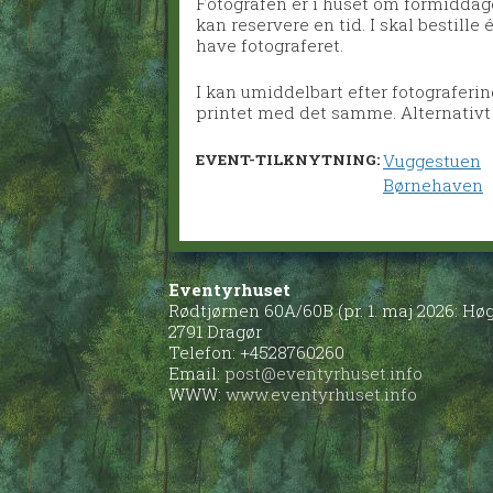
Fotografen er i huset om formiddage
kan reservere en tid. I skal bestille 
have fotograferet.
I kan umiddelbart efter fotograferin
printet med det samme. Alternativt 
EVENT-TILKNYTNING:
Vuggestuen
Børnehaven
Eventyrhuset
Rødtjørnen 60A/60B (pr. 1. maj 2026: H
2791 Dragør
Telefon: +4528760260
Email:
post@eventyrhuset.info
WWW:
www.eventyrhuset.info