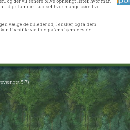
n, og der vil senere blive ophængt lister, hvor man
én tid pr. familie - uanset hvor mange børn I vil
gen vælge de billeder ud, I ønsker, og få dem
kan I bestille via fotografens hjemmeside.
øgevænget 5-7)