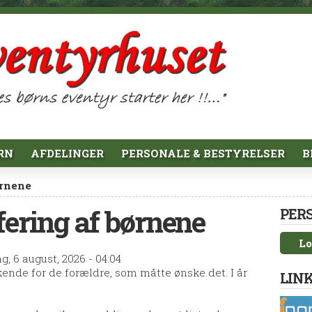
RN
AFDELINGER
PERSONALE & BESTYRELSER
B
ørnene
fering af børnene
PER
Lo
g, 6 august, 2026 - 04:04
kende for de forældre, som måtte ønske det. I år
LINK