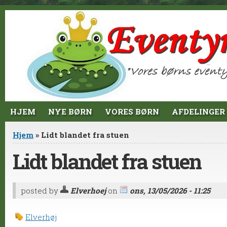
Jump to Content
HJEM
NYE BØRN
VORES BØRN
AFDELINGER
Du er her
Hjem
» Lidt blandet fra stuen
Lidt blandet fra stuen
posted by
Elverhoej
on
ons, 13/05/2026 - 11:25
Elverhøj