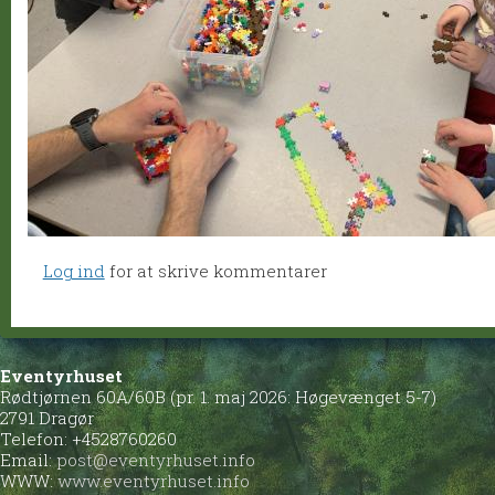
Log ind
for at skrive kommentarer
Eventyrhuset
Rødtjørnen 60A/60B (pr. 1. maj 2026: Høgevænget 5-7)
2791 Dragør
Telefon: +4528760260
Email:
post@eventyrhuset.info
WWW:
www.eventyrhuset.info