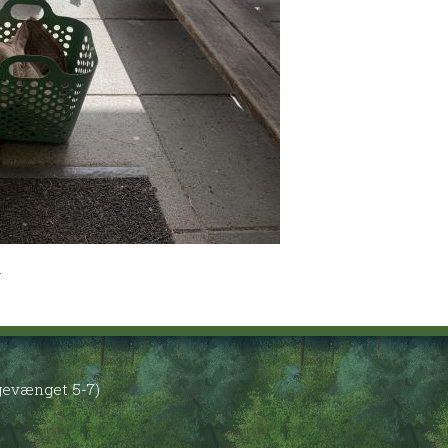
r
øgevænget 5-7)