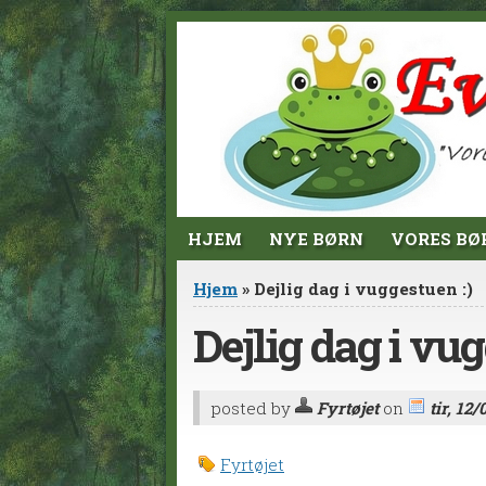
Jump to Content
HJEM
NYE BØRN
VORES BØ
Du er her
Hjem
» Dejlig dag i vuggestuen :)
Dejlig dag i vug
posted by
Fyrtøjet
on
tir, 12/
Fyrtøjet