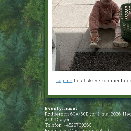
Log ind
for at skrive kommentare
Eventyrhuset
Rødtjørnen 60A/60B (pr. 1. maj 2026: H
2791 Dragør
Telefon: +4528760260
Email:
post@eventyrhuset.info