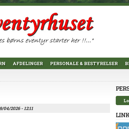
RN
AFDELINGER
PERSONALE & BESTYRELSER
B
PER
Lo
09/04/2026 - 12:11
LINK