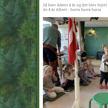
Så blev Albert 4 år og det blev fejre
de 4 år Albert - hurra hurra hurra.