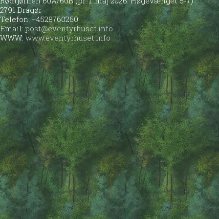
Rødtjørnen 60A/60B (pr. 1. maj 2026: Høgevænget 5-7)
2791 Dragør
Telefon: +4528760260
Email:
post@eventyrhuset.info
WWW:
www.eventyrhuset.info