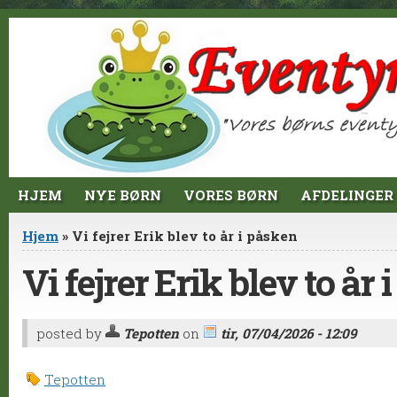
Jump to Content
HJEM
NYE BØRN
VORES BØRN
AFDELINGER
Du er her
Hjem
» Vi fejrer Erik blev to år i påsken
Vi fejrer Erik blev to år 
posted by
Tepotten
on
tir, 07/04/2026 - 12:09
Tepotten