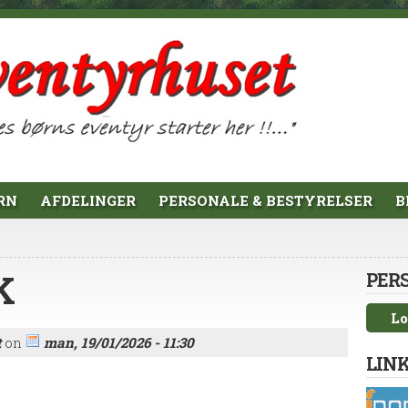
RN
AFDELINGER
PERSONALE & BESTYRELSER
B
K
PER
Lo
t
on
man, 19/01/2026 - 11:30
LINK