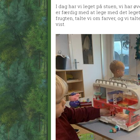
I dag har vi leget på stuen, vi har 
er færdig med at lege med det leget
frugten, talte vi om farver, og vi ta
vist.