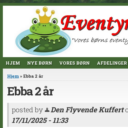
Jump to Content
HJEM
NYE BØRN
VORES BØRN
AFDELINGER
Du er her
Hjem
» Ebba 2 år
Ebba 2 år
posted by
Den Flyvende Kuffert
17/11/2025 - 11:33