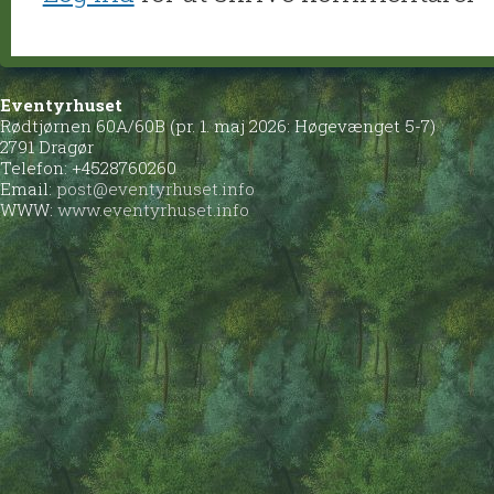
Eventyrhuset
Rødtjørnen 60A/60B (pr. 1. maj 2026: Høgevænget 5-7)
2791 Dragør
Telefon: +4528760260
Email:
post@eventyrhuset.info
WWW:
www.eventyrhuset.info