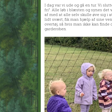
I dag var vi ude og gå en tur. Vi slu
fri”. Alle løb i blæsten og synes det
af med at alle selv skulle øve sig i 
lidt svært, fik man hjælp af sine ven
overtøj, så hvis man ikke kan finde 
garderoben.