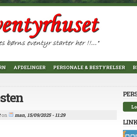
RN
AFDELINGER
PERSONALE & BESTYRELSER
B
æsten
PER
Lo
t
on
man, 15/09/2025 - 11:29
LINK