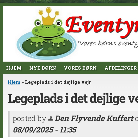
Jump to Content
HJEM
NYE BØRN
VORES BØRN
AFDELINGER
Du er her
Hjem
» Legeplads i det dejlige vejr
Legeplads i det dejlige v
posted by
Den Flyvende Kuffert
08/09/2025 - 11:35