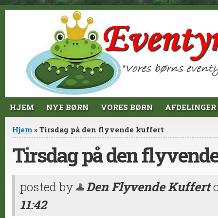
Jump to Content
HJEM
NYE BØRN
VORES BØRN
AFDELINGER
Du er her
Hjem
» Tirsdag på den flyvende kuffert
Tirsdag på den flyvende
posted by
Den Flyvende Kuffert
11:42