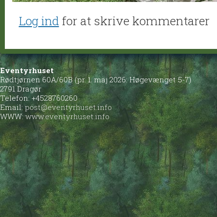
Log ind
for at skrive kommentarer
Eventyrhuset
Rødtjørnen 60A/60B (pr. 1. maj 2026: Høgevænget 5-7)
2791 Dragør
Telefon: +4528760260
Email:
post@eventyrhuset.info
WWW:
www.eventyrhuset.info