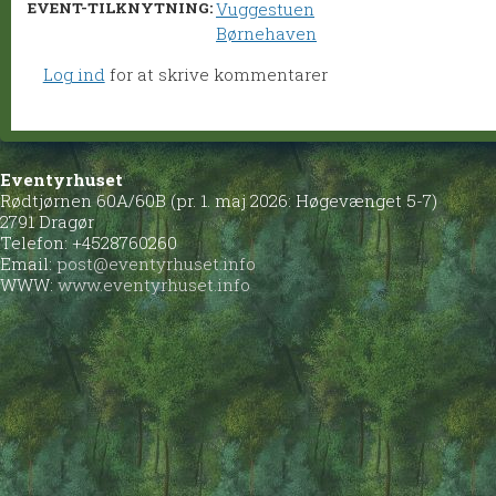
EVENT-TILKNYTNING:
Vuggestuen
Børnehaven
Log ind
for at skrive kommentarer
Eventyrhuset
Rødtjørnen 60A/60B (pr. 1. maj 2026: Høgevænget 5-7)
2791 Dragør
Telefon: +4528760260
Email:
post@eventyrhuset.info
WWW:
www.eventyrhuset.info