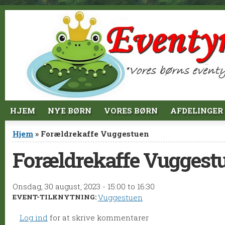
Jump to Content
HJEM
NYE BØRN
VORES BØRN
AFDELINGER
Du er her
Hjem
» Forældrekaffe Vuggestuen
Forældrekaffe Vuggest
Onsdag, 30 august, 2023 -
15:00
to
16:30
EVENT-TILKNYTNING:
Vuggestuen
Log ind
for at skrive kommentarer