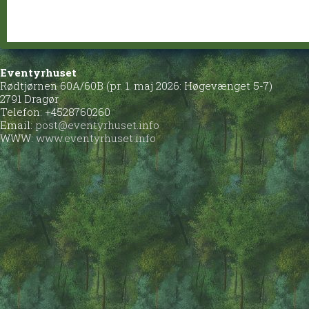
Eventyrhuset
Rødtjørnen 60A/60B (pr. 1. maj 2026: Høgevænget 5-7)
2791 Dragør
Telefon: +4528760260
Email:
post@eventyrhuset.info
WWW:
www.eventyrhuset.info