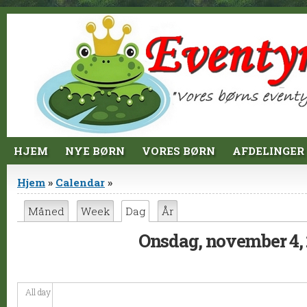
Jump to Content
HJEM
NYE BØRN
VORES BØRN
AFDELINGER
Du er her
Hjem
»
Calendar
»
Primære faneblade
Måned
Week
Dag
(aktiv fane)
År
Onsdag, november 4,
All day