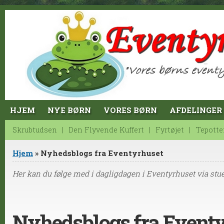
Jump to Content
HJEM
NYE BØRN
VORES BØRN
AFDELINGER
Skrubtudsen
Den Flyvende Kuffert
Fyrtøjet
Tepotte
Du er her
Hjem
» Nyhedsblogs fra Eventyrhuset
Her kan du følge med i dagligdagen i Eventyrhuset via stue
Nyhedsblogs fra Event