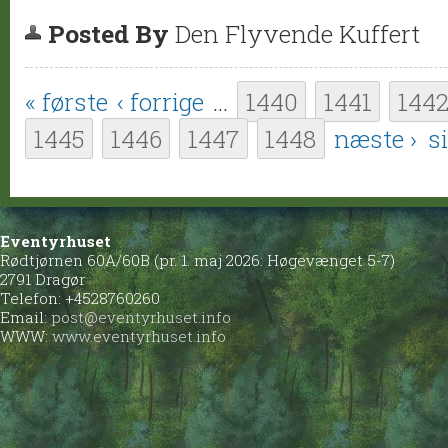
Posted By
Den Flyvende Kuffert
Sider
« første
‹ forrige
…
1440
1441
144
1445
1446
1447
1448
næste ›
s
Eventyrhuset
Rødtjørnen 60A/60B (pr. 1. maj 2026: Høgevænget 5-7)
2791 Dragør
Telefon: +4528760260
Email:
post@eventyrhuset.info
WWW:
www.eventyrhuset.info