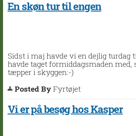
En skøn tur til engen
Sidst i maj havde vi en dejlig turdag t
havde taget formiddagsmaden med, s
tæpper i skyggen:-)
Posted By
Fyrtøjet
Vi er på besøg hos Kasper