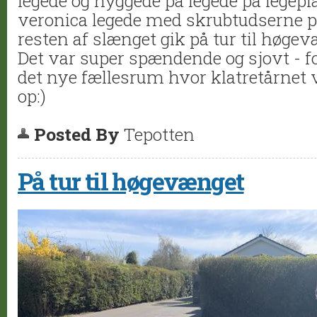
legede og hyggede på legede på legep
veronica legede med skrubtudserne p
resten af slænget gik på tur til høge
Det var super spændende og sjovt - for 
det nye fællesrum hvor klatretårnet v
op:)
Posted By
Tepotten
På tur til høgevænget