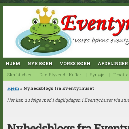
Jump to Content
HJEM
NYE BØRN
VORES BØRN
AFDELINGER
Skrubtudsen
Den Flyvende Kuffert
Fyrtøjet
Tepotte
Du er her
Hjem
» Nyhedsblogs fra Eventyrhuset
Her kan du følge med i dagligdagen i Eventyrhuset via stue
Nyhedsblogs fra Event