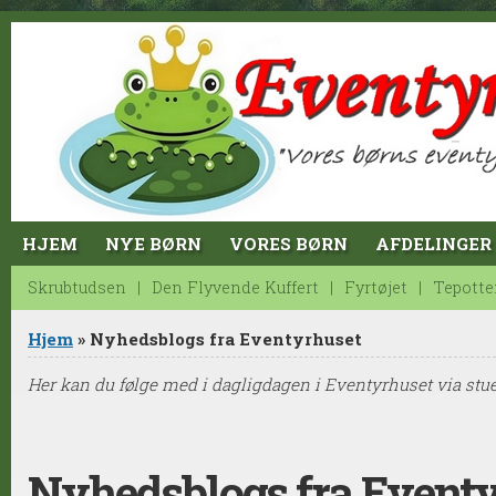
Jump to Content
HJEM
NYE BØRN
VORES BØRN
AFDELINGER
Skrubtudsen
Den Flyvende Kuffert
Fyrtøjet
Tepotte
Du er her
Hjem
» Nyhedsblogs fra Eventyrhuset
Her kan du følge med i dagligdagen i Eventyrhuset via stue
Nyhedsblogs fra Event